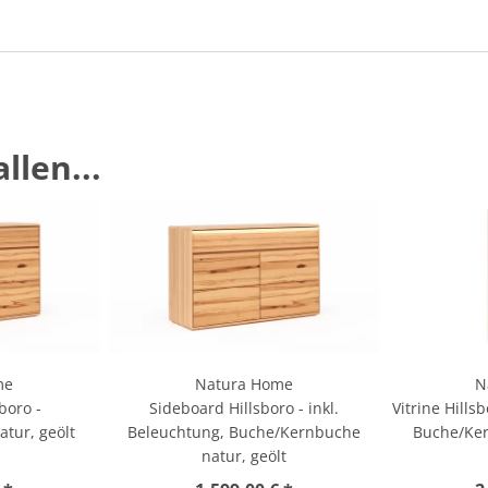
llen...
me
Natura Home
N
boro -
Sideboard Hillsboro - inkl.
Vitrine Hills
tur, geölt
Beleuchtung, Buche/Kernbuche
Buche/Ker
natur, geölt