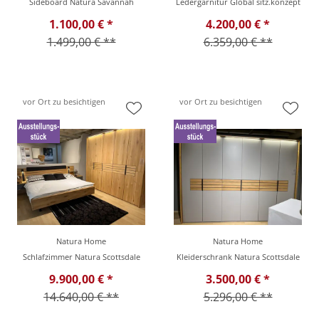
Sideboard Natura Savannah
Ledergarnitur Global sitz.konzept
1.100,00 € *
4.200,00 € *
1.499,00 € **
6.359,00 € **
vor Ort zu besichtigen
vor Ort zu besichtigen
Natura Home
Natura Home
Schlafzimmer Natura Scottsdale
Kleiderschrank Natura Scottsdale
9.900,00 € *
3.500,00 € *
14.640,00 € **
5.296,00 € **