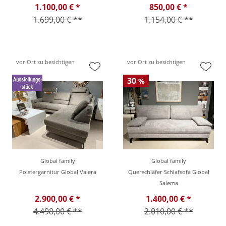
1.100,00 € *
850,00 € *
1.699,00 € **
1.154,00 € **
vor Ort zu besichtigen
vor Ort zu besichtigen
30
%
Global family
Global family
Polstergarnitur Global Valera
Querschläfer Schlafsofa Global
Salema
2.900,00 € *
1.400,00 € *
4.498,00 € **
2.010,00 € **