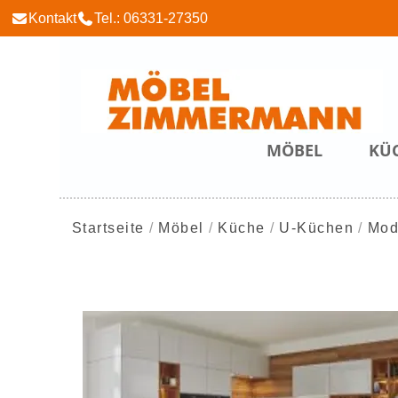
Kontakt
Tel.: 06331-27350
MÖBEL
KÜ
Startseite
Möbel
Küche
U-Küchen
Mod