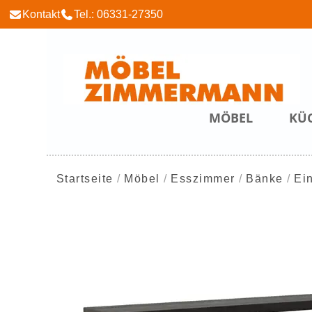
Kontakt
Tel.: 06331-27350
MÖBEL
KÜ
Startseite
Möbel
Esszimmer
Bänke
Ei