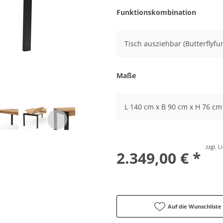
Funktionskombination
Tisch ausziehbar (Butterflyfu
Maße
L 140 cm x B 90 cm x H 76 cm
zzgl. 
2.349,00 € *
Auf die Wunschliste