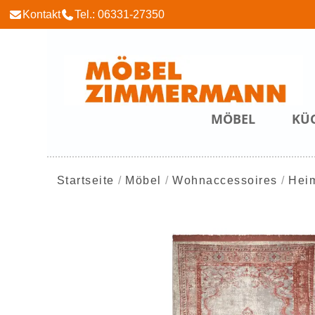
Kontakt
Tel.: 06331-27350
MÖBEL
KÜ
Startseite
Möbel
Wohnaccessoires
Heim