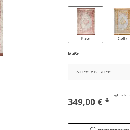
Rosé
Gelb
Maße
L 240 cm x B 170 cm
zzgl. Liefe
349,00 € *
Auf die Wunschliste