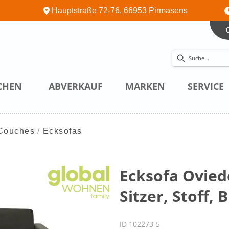
Hauptstraße 72-76, 66953 Pirmasens
CHEN
ABVERKAUF
MARKEN
SERVICE
Couches
Ecksofas
Ecksofa Oviedo
Sitzer, Stoff,
ID 102273-5