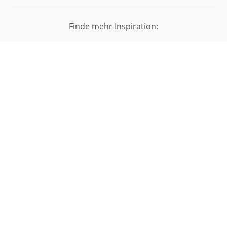
18:00 Uhr
WIR SIND FÜR SIE DA
WOHNWELTEN
SERVICE
Finde mehr Inspiration: