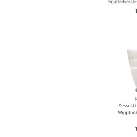
Kopfteilverst
Sessel Li
Wippfunk