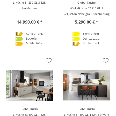
L-Küche 51.230 GL 3 525,
Global-Küche
holzfarben
Winkelküche 52.210 GL 2
521,Beton Nebelgrau Nachbildung
14.990,00 € *
5.290,00 € *
Kühlschrank
Elektroherd
Backofen
Dunstabzugshaube
Muldenlüfter
Kühlschrank
Global-Küche
Global-Küche
L-Küche 53.190 GL 1 523,
L-Küche 51.190 GL 4 524, Schwarz