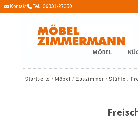
Kontakt
Tel.: 06331-27350
MÖBEL
KÜ
Startseite
Möbel
Esszimmer
Stühle
Fr
Freisc